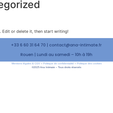
egorized
Prestations
Ate
Edit or delete it, then start writing!
+33 6 60 31 64 70 | contact@ana-intimate.fr
Rouen | Lundi au samedi – 10h à 19h
Mentions légales & CGV
–
Politique de confidentialité
–
Politique des cookies
©2025 Ana Intimate – Tous droits réservés​